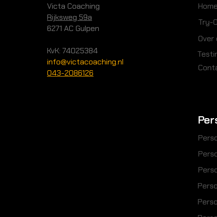
Victa Coaching
Hom
Rijksweg 59a
Try-
6271 AC Gulpen
Over
KvK: 74025384
Testi
info@victacoaching.nl
Cont
043-2086126
Per
Perso
Perso
Perso
Perso
Perso